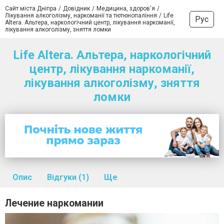
Сайт міста Дніпра
Довідник
Медицина, здоров'я
Лікування алкоголізму, наркоманії та тютюнопаління
Life
Рус
Altera. Альтера, наркологічний центр, лікування наркоманії,
лікування алкоголізму, зняття ломки
Life Altera. Альтера, наркологічний
центр, лікування наркоманії,
лікування алкоголізму, зняття
ломки
Опис
Відгуки (1)
Ще
Лечение наркомании